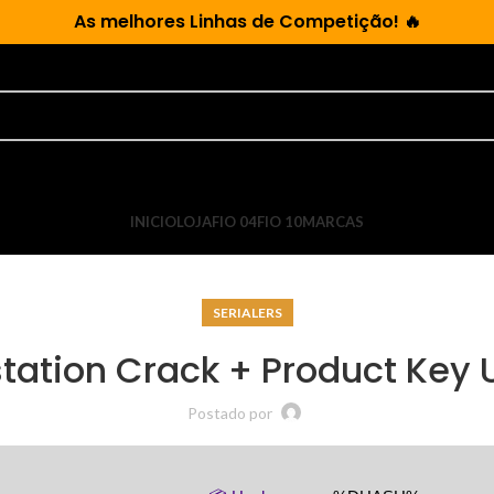
As
melhores Linhas de Competição!
🔥
INICIO
LOJA
FIO 04
FIO 10
MARCAS
SERIALERS
ation Crack + Product Key U
Postado por