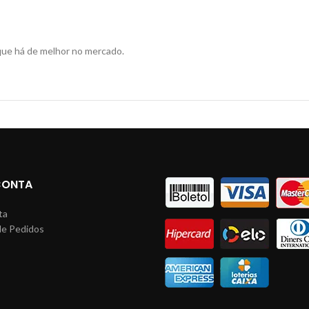
que há de melhor no mercado.
CONTA
ta
de Pedidos
s