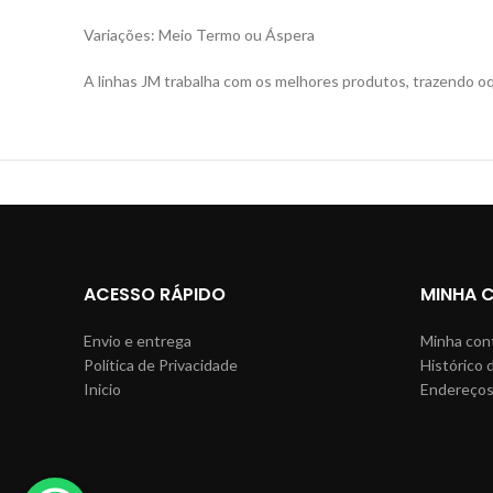
Variações: Meio Termo ou Áspera
A linhas JM trabalha com os melhores produtos, trazendo o
ACESSO RÁPIDO
MINHA 
Envio e entrega
Minha con
Política de Privacidade
Histórico 
Inicio
Endereço