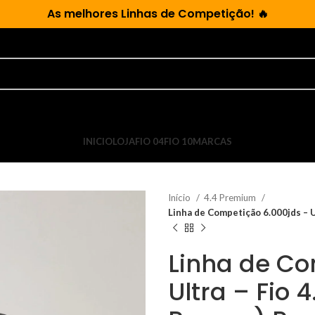
As
melhores Linhas de Competição!
🔥
INICIO
LOJA
FIO 04
FIO 10
MARCAS
Início
4.4 Premium
Linha de Competição 6.000jds – 
Linha de Co
Ultra – Fio 