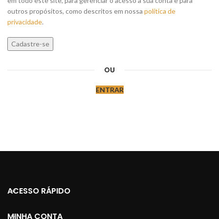
em todo este site, para gerenciar o acesso a sua conta e para
outros propósitos, como descritos em nossa
política de
privacidade
.
Cadastre-se
OU
ENTRAR
ACESSO RÁPIDO
MINHA CONTA