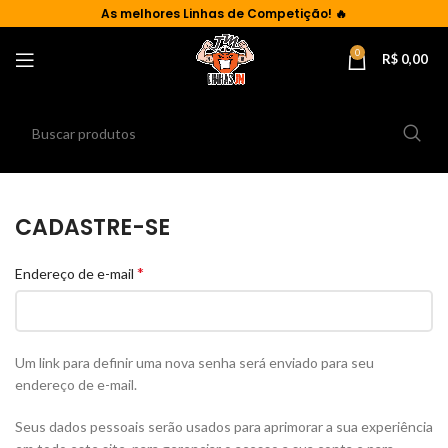
As
melhores Linhas de Competição!
🔥
0
R$
0,00
CADASTRE-SE
*
Endereço de e-mail
Um link para definir uma nova senha será enviado para seu
endereço de e-mail.
Seus dados pessoais serão usados para aprimorar a sua experiência