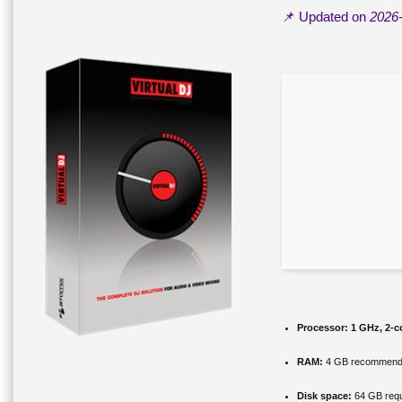
📌 Updated on
2026
Processor:
1 GHz, 2-
RAM:
4 GB recommen
Disk space:
64 GB requ