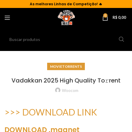
As
melhores Linhas de Competição!
🔥
0
R$
0,00
MOVIETORRENTS
Vadakkan 2025 High Quality To𝚛rent
Woocom
>>> DOWNLOAD LINK
DOWNLOAD .magnet