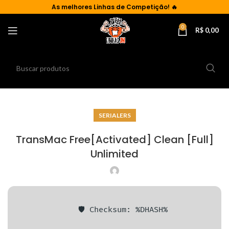
As
melhores Linhas de Competição!
🔥
0
R$
0,00
SERIALERS
TransMac Free[Activated] Clean [Full]
Unlimited
🛡️ Checksum: %DHASH%