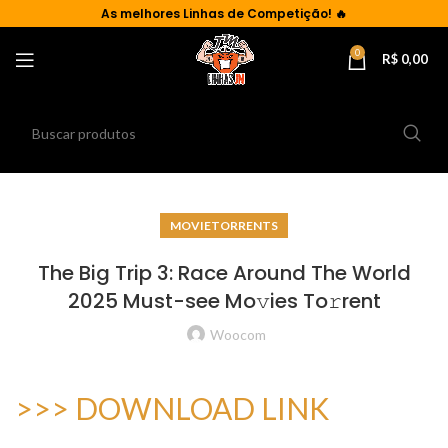
As
melhores Linhas de Competição!
🔥
0
R$
0,00
MOVIETORRENTS
The Big Trip 3: Race Around The World
2025 Must-see Mo𝚟ies To𝚛rent
Woocom
>>> DOWNLOAD LINK