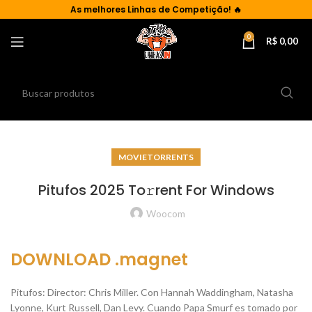
As
melhores Linhas de Competição!
🔥
0
R$
0,00
MOVIETORRENTS
Pitufos 2025 To𝚛rent For Windows
Woocom
DOWNLOAD .magnet
Pitufos: Director: Chris Miller. Con Hannah Waddingham, Natasha
Lyonne, Kurt Russell, Dan Levy. Cuando Papa Smurf es tomado por