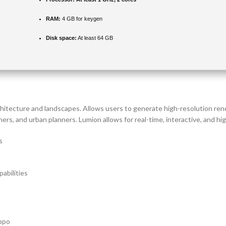
RAM:
4 GB for keygen
Disk space:
At least 64 GB
architecture and landscapes. Allows users to generate high-resolution ren
ers, and urban planners. Lumion allows for real-time, interactive, and hig
s
abilities
s
ippo