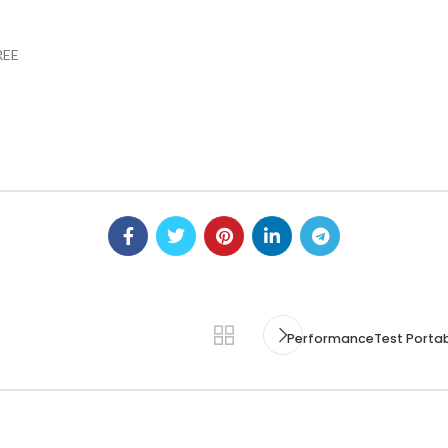
FREE
PerformanceTest Portab