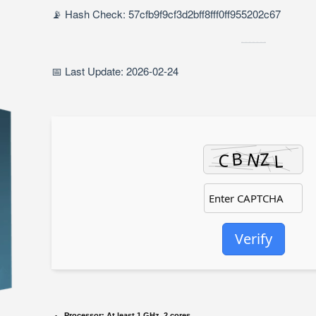
📡 Hash Check: 57cfb9f9cf3d2bff8fff0ff955202c67
📅 Last Update: 2026-02-24
Verify
Processor:
At least 1 GHz, 2 cores