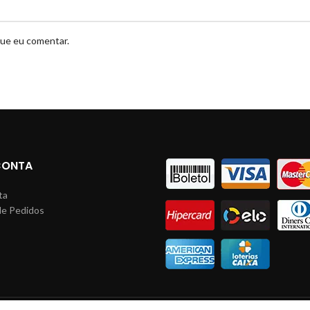
que eu comentar.
CONTA
ta
de Pedidos
s