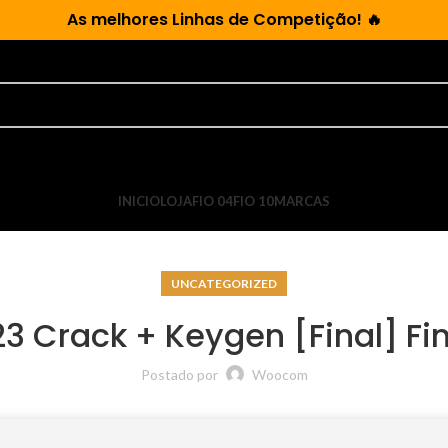
As
melhores Linhas de Competição!
🔥
INICIO
LOJA
FIO 04
FIO 10
MARCAS
UNCATEGORIZED
3 Crack + Keygen [Final] Fin
Postado por
Woocom