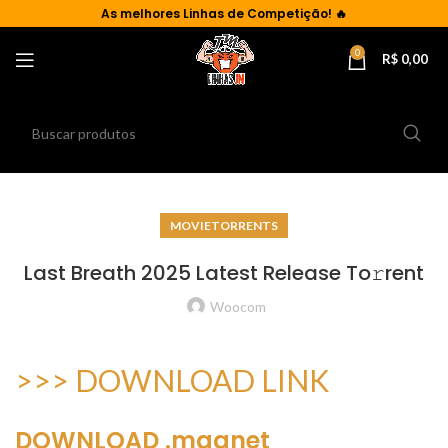
As
melhores Linhas de Competição!
🔥
0
R$
0,00
MOVIETORRENTS
Last Breath 2025 Latest Release To𝚛rent
Woocom
>>> DOWNLOAD LINK
DOWNLOAD .magnet