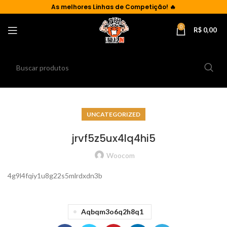
As
melhores Linhas de Competição!
🔥
0
R$
0,00
UNCATEGORIZED
jrvf5z5ux4lq4hi5
Woocom
4g9l4fqiy1u8g22s5mlrdxdn3b
Aqbqm3o6q2h8q1