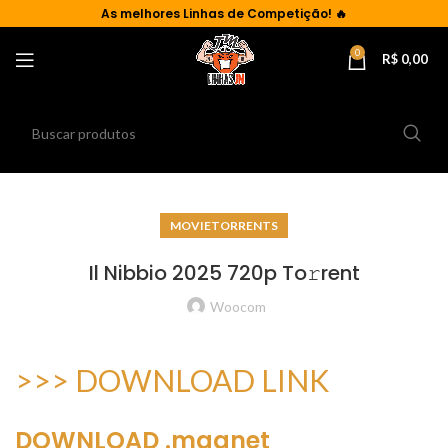
As
melhores Linhas de Competição!
🔥
0
R$
0,00
MOVIETORRENTS
Il Nibbio 2025 720p To𝚛rent
Woocom
>>> DOWNLOAD LINK
DOWNLOAD .magnet