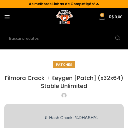
As
melhores Linhas de Competição!
🔥
0
R$
0,00
PATCHES
Filmora Crack + Keygen [Patch] (x32x64)
Stable Unlimited
📡 Hash Check: %DHASH%