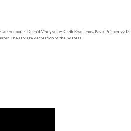
a Starshenbaum, Diomid Vinogradov, Garik Kharlamov, Pavel Priluchnyy. 
eater. The storage decoration of the hostess.
t