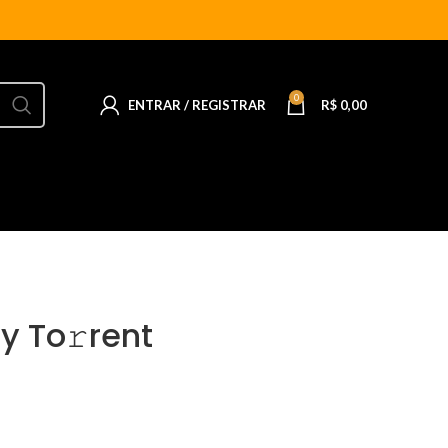
0
ENTRAR / REGISTRAR
R$
0,00
y To𝚛rent