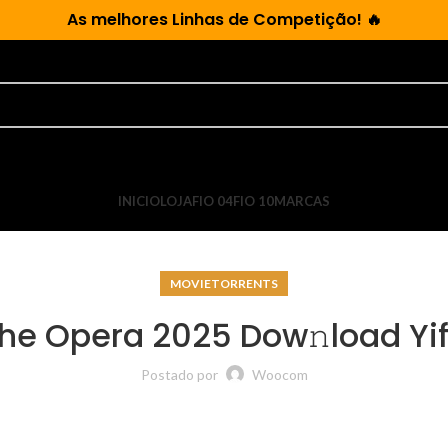
As
melhores Linhas de Competição!
🔥
INICIO
LOJA
FIO 04
FIO 10
MARCAS
MOVIETORRENTS
he Opera 2025 Dow𝚗load Yif
Postado por
Woocom