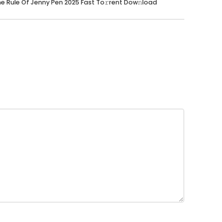
e Rule Of Jenny Pen 2025 Fast To𝚛rent Dow𝚗load