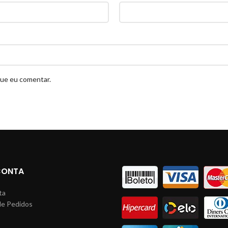
que eu comentar.
CONTA
ta
de Pedidos
s