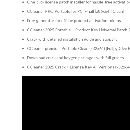
One-click license patch installer for hassle-free activatio
CCleaner PRO Portable for PC [Final] [x86x64] [Clean]
Free generator for offline product activation tokens
CCleaner 2025 Portable + Product Key Universal Patch
Crack with detailed installation guide and support
CCleaner premium Portable Clean (x32x64) [Full] gDrive 
Download crack and keygen packages with full guides
CCleaner 2025 Crack + License Key All Versions (x32x64)