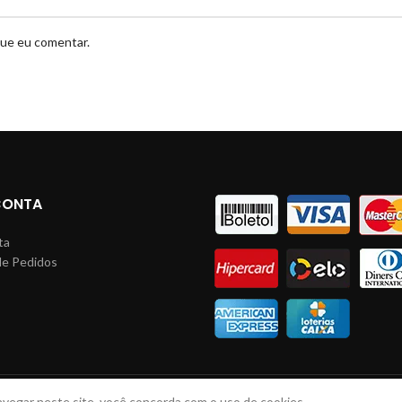
que eu comentar.
CONTA
ta
de Pedidos
s
avegar neste site, você concorda com o uso de cookies.
LINHAS JM
2023 Todos direitos reservados. Desenvolvido por: Lucas Braga