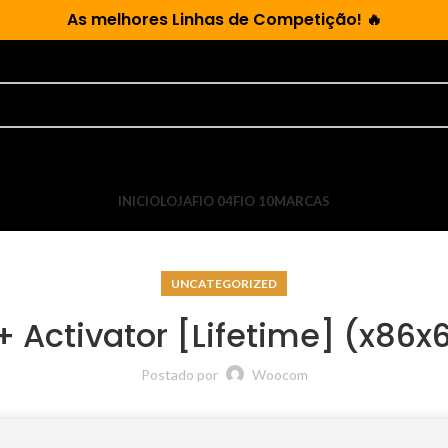
As
melhores Linhas de Competição!
🔥
INICIO
LOJA
FIO 04
FIO 10
MARCAS
UNCATEGORIZED
 Activator [Lifetime] (x86x
Postado por
Woocom