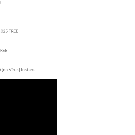
n
 2025 FREE
FREE
 [no Virus] Instant