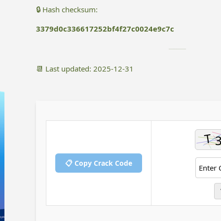
🔒 Hash checksum:
3379d0c336617252bf4f27c0024e9c7c
📆 Last updated: 2025-12-31
📋 Copy Crack Code