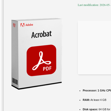
Last modification: 2026-05
Processor:
1 GHz CPU
RAM:
At least 4 GB
Disk space:
64 GB for i