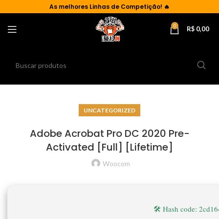
As
melhores Linhas de Competição!
🔥
0
R$
0,00
UNCATEGORIZED
Adobe Acrobat Pro DC 2020 Pre-
Activated [Full] [Lifetime]
Woocom
🛠 Hash code: 2cd1