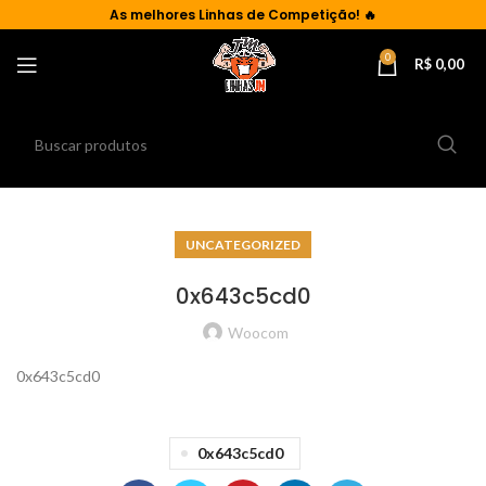
As
melhores Linhas de Competição!
🔥
0
R$
0,00
UNCATEGORIZED
0x643c5cd0
Woocom
0x643c5cd0
0x643c5cd0