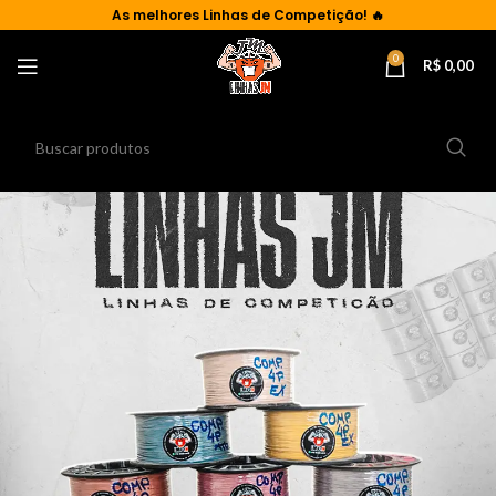
As
melhores Linhas de Competição!
🔥
0
R$
0,00